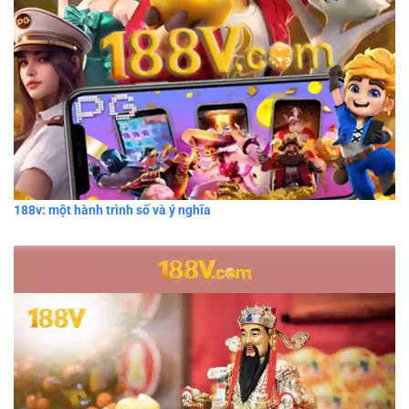
188v: một hành trình số và ý nghĩa