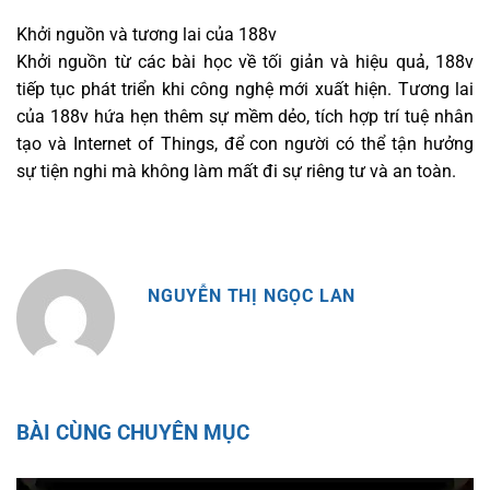
Khởi nguồn và tương lai của 188v
Khởi nguồn từ các bài học về tối giản và hiệu quả, 188v
tiếp tục phát triển khi công nghệ mới xuất hiện. Tương lai
của 188v hứa hẹn thêm sự mềm dẻo, tích hợp trí tuệ nhân
tạo và Internet of Things, để con người có thể tận hưởng
sự tiện nghi mà không làm mất đi sự riêng tư và an toàn.
NGUYỄN THỊ NGỌC LAN
BÀI CÙNG CHUYÊN MỤC