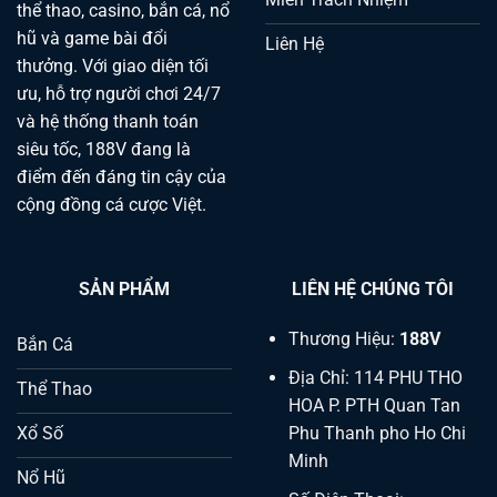
thể thao, casino, bắn cá, nổ
hũ và game bài đổi
Liên Hệ
thưởng. Với giao diện tối
ưu, hỗ trợ người chơi 24/7
và hệ thống thanh toán
siêu tốc, 188V đang là
điểm đến đáng tin cậy của
cộng đồng cá cược Việt.
SẢN PHẨM
LIÊN HỆ CHÚNG TÔI
Thương Hiệu:
188V
Bắn Cá
Địa Chỉ: 114 PHU THO
Thể Thao
HOA P. PTH Quan Tan
Phu Thanh pho Ho Chi
Xổ Số
Minh
Nổ Hũ