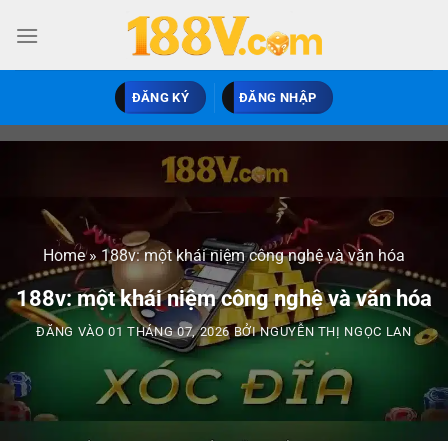
ĐĂNG KÝ
ĐĂNG NHẬP
Home
»
188v: một khái niệm công nghệ và văn hóa
188v: một khái niệm công nghệ và văn hóa
ĐĂNG VÀO
01 THÁNG 07, 2026
BỞI
NGUYỄN THỊ NGỌC LAN