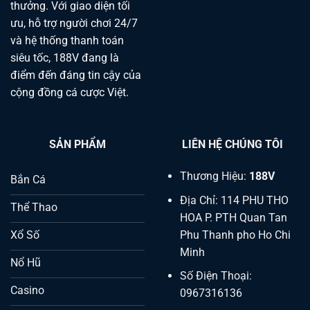
thưởng. Với giao diện tối
ưu, hỗ trợ người chơi 24/7
và hệ thống thanh toán
siêu tốc, 188V đang là
điểm đến đáng tin cậy của
cộng đồng cá cược Việt.
SẢN PHẨM
LIÊN HỆ CHÚNG TÔI
Thương Hiệu:
188V
Bắn Cá
Địa Chỉ: 114 PHU THO
Thể Thao
HOA P. PTH Quan Tan
Phu Thanh pho Ho Chi
Xổ Số
Minh
Nổ Hũ
Số Điện Thoại:
Casino
0967316136