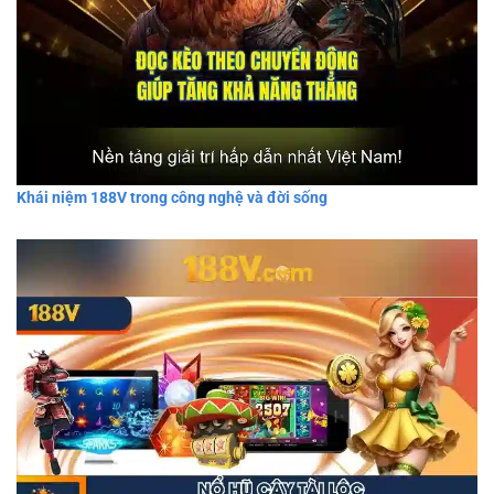
Khái niệm 188V trong công nghệ và đời sống