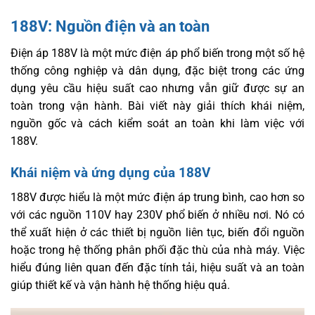
188V: Nguồn điện và an toàn
Điện áp 188V là một mức điện áp phổ biến trong một số hệ
thống công nghiệp và dân dụng, đặc biệt trong các ứng
dụng yêu cầu hiệu suất cao nhưng vẫn giữ được sự an
toàn trong vận hành. Bài viết này giải thích khái niệm,
nguồn gốc và cách kiểm soát an toàn khi làm việc với
188V.
Khái niệm và ứng dụng của 188V
188V được hiểu là một mức điện áp trung bình, cao hơn so
với các nguồn 110V hay 230V phổ biến ở nhiều nơi. Nó có
thể xuất hiện ở các thiết bị nguồn liên tục, biến đổi nguồn
hoặc trong hệ thống phân phối đặc thù của nhà máy. Việc
hiểu đúng liên quan đến đặc tính tải, hiệu suất và an toàn
giúp thiết kế và vận hành hệ thống hiệu quả.