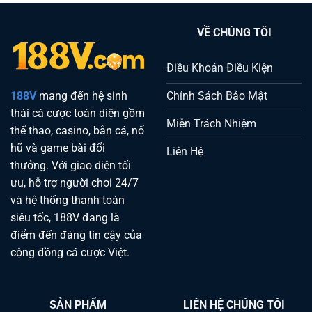
VỀ CHÚNG TÔI
Điều Khoản Điều Kiện
Chính Sách Bảo Mật
188V
mang đến hệ sinh
thái cá cược toàn diện gồm
Miễn Trách Nhiệm
thể thao, casino, bắn cá, nổ
hũ và game bài đổi
Liên Hệ
thưởng. Với giao diện tối
ưu, hỗ trợ người chơi 24/7
và hệ thống thanh toán
siêu tốc, 188V đang là
điểm đến đáng tin cậy của
cộng đồng cá cược Việt.
SẢN PHẨM
LIÊN HỆ CHÚNG TÔI