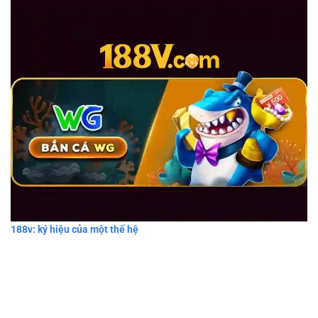
188v: ký hiệu của một thế hệ