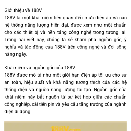
Giới thiệu về 188V
188V là một khái niệm liên quan đến mức điện áp và các
hệ thống năng lượng hiện đại, được xem như một chuẩn
cho các thiết bị và nền tảng công nghệ trong tương lai.
Trong bài viết này, chúng ta sẽ khám phá nguồn gốc, ý
nghĩa và tác động của 188V trên công nghệ và đời sống
hàng ngày.
Khái niệm và nguồn gốc của 188V
188V được mô tả như một giới hạn điện áp tối ưu cho sự
an toàn, hiệu suất và khả năng tương thích của các hệ
thống điện và nguồn năng lượng tái tạo. Nguồn gốc của
khái niệm này bắt nguồn từ sự kết hợp giữa các chuẩn
công nghiệp, cải tiến pin và yêu cầu tăng trưởng của ngành
điện di động.