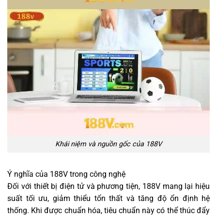
Khái niệm và nguồn gốc của 188V
Ý nghĩa của 188V trong công nghệ
Đối với thiết bị điện tử và phương tiện, 188V mang lại hiệu
suất tối ưu, giảm thiểu tổn thất và tăng độ ổn định hệ
thống. Khi được chuẩn hóa, tiêu chuẩn này có thể thúc đẩy