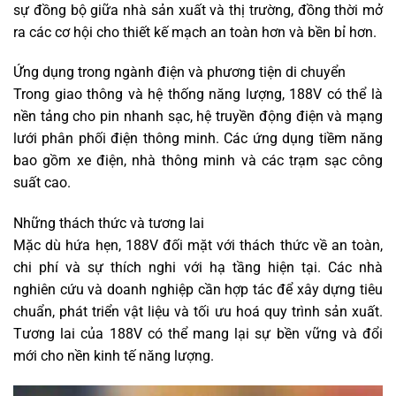
sự đồng bộ giữa nhà sản xuất và thị trường, đồng thời mở
ra các cơ hội cho thiết kế mạch an toàn hơn và bền bỉ hơn.
Ứng dụng trong ngành điện và phương tiện di chuyển
Trong giao thông và hệ thống năng lượng, 188V có thể là
nền tảng cho pin nhanh sạc, hệ truyền động điện và mạng
lưới phân phối điện thông minh. Các ứng dụng tiềm năng
bao gồm xe điện, nhà thông minh và các trạm sạc công
suất cao.
Những thách thức và tương lai
Mặc dù hứa hẹn, 188V đối mặt với thách thức về an toàn,
chi phí và sự thích nghi với hạ tầng hiện tại. Các nhà
nghiên cứu và doanh nghiệp cần hợp tác để xây dựng tiêu
chuẩn, phát triển vật liệu và tối ưu hoá quy trình sản xuất.
Tương lai của 188V có thể mang lại sự bền vững và đổi
mới cho nền kinh tế năng lượng.