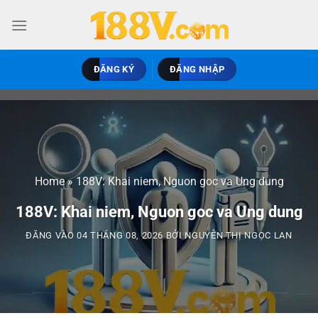
ĐĂNG KÝ
ĐĂNG NHẬP
Home
»
188V: Khai niem, Nguon goc va Ung dung
188V: Khai niem, Nguon goc va Ung dung
ĐĂNG VÀO
04 THÁNG 08, 2026
BỞI
NGUYỄN THỊ NGỌC LAN