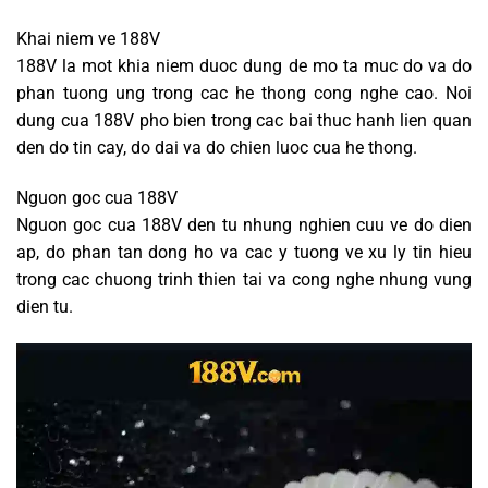
Khai niem ve 188V
188V la mot khia niem duoc dung de mo ta muc do va do
phan tuong ung trong cac he thong cong nghe cao. Noi
dung cua 188V pho bien trong cac bai thuc hanh lien quan
den do tin cay, do dai va do chien luoc cua he thong.
Nguon goc cua 188V
Nguon goc cua 188V den tu nhung nghien cuu ve do dien
ap, do phan tan dong ho va cac y tuong ve xu ly tin hieu
trong cac chuong trinh thien tai va cong nghe nhung vung
dien tu.