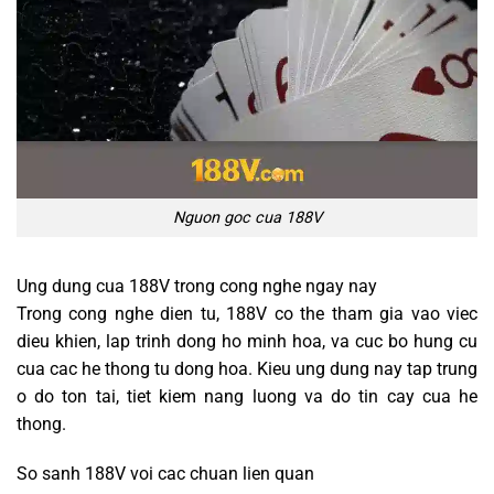
Nguon goc cua 188V
Ung dung cua 188V trong cong nghe ngay nay
Trong cong nghe dien tu, 188V co the tham gia vao viec
dieu khien, lap trinh dong ho minh hoa, va cuc bo hung cu
cua cac he thong tu dong hoa. Kieu ung dung nay tap trung
o do ton tai, tiet kiem nang luong va do tin cay cua he
thong.
So sanh 188V voi cac chuan lien quan