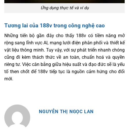
Ứng dụng thực tế và ví dụ
Tương lai của 188v trong công nghệ cao
Những tiến bộ gần đây cho thấy 188v có tiềm năng mở
rộng sang lĩnh vực AI, mạng lưới điện phân phối và thiết kế
vật liệu thông minh. Tuy vậy, với sự phát triển nhanh chóng
cũng đi kèm thách thức về an toàn, chuẩn hoá và quyền
riêng tư. Việc cân bằng giữa hiệu suất và đạo đức sẽ là yếu
tố then chốt để 188v tiếp tục là nguồn cảm hứng cho đổi
mới.
NGUYỄN THỊ NGỌC LAN